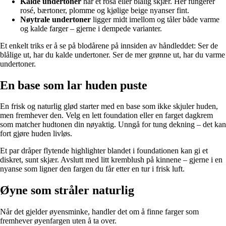
Kalde undertoner
har et rosa eller blålig skjær. Her fungerer
rosé, bærtoner, plomme og kjølige beige nyanser fint.
Nøytrale undertoner
ligger midt imellom og tåler både varme
og kalde farger – gjerne i dempede varianter.
Et enkelt triks er å se på blodårene på innsiden av håndleddet: Ser de
blålige ut, har du kalde undertoner. Ser de mer grønne ut, har du varme
undertoner.
En base som lar huden puste
En frisk og naturlig glød starter med en base som ikke skjuler huden,
men fremhever den. Velg en lett foundation eller en farget dagkrem
som matcher hudtonen din nøyaktig. Unngå for tung dekning – det kan
fort gjøre huden livløs.
Et par dråper flytende highlighter blandet i foundationen kan gi et
diskret, sunt skjær. Avslutt med litt kremblush på kinnene – gjerne i en
nyanse som ligner den fargen du får etter en tur i frisk luft.
Øyne som stråler naturlig
Når det gjelder øyensminke, handler det om å finne farger som
fremhever øyenfargen uten å ta over.