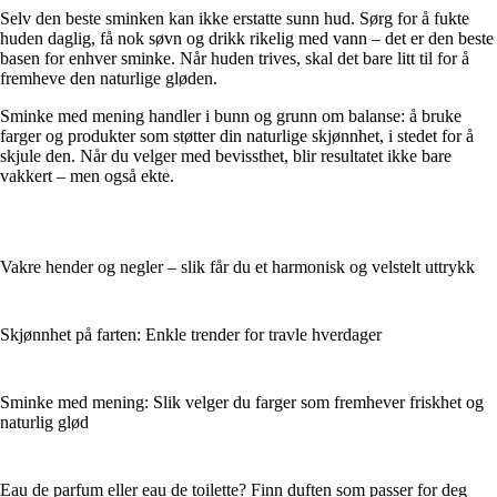
Selv den beste sminken kan ikke erstatte sunn hud. Sørg for å fukte
huden daglig, få nok søvn og drikk rikelig med vann – det er den beste
basen for enhver sminke. Når huden trives, skal det bare litt til for å
fremheve den naturlige gløden.
Sminke med mening handler i bunn og grunn om balanse: å bruke
farger og produkter som støtter din naturlige skjønnhet, i stedet for å
skjule den. Når du velger med bevissthet, blir resultatet ikke bare
vakkert – men også ekte.
Vakre hender og negler – slik får du et harmonisk og velstelt uttrykk
Skjønnhet på farten: Enkle trender for travle hverdager
Sminke med mening: Slik velger du farger som fremhever friskhet og
naturlig glød
Eau de parfum eller eau de toilette? Finn duften som passer for deg