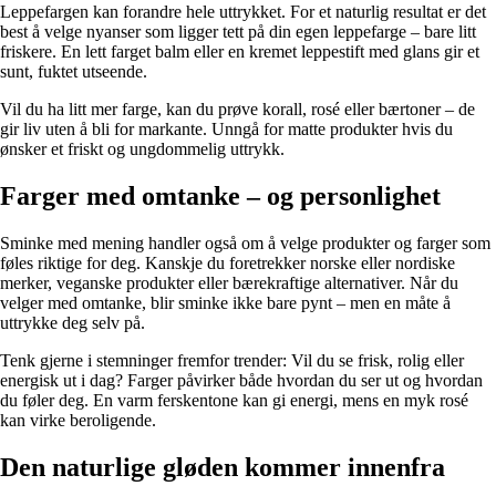
Leppefargen kan forandre hele uttrykket. For et naturlig resultat er det
best å velge nyanser som ligger tett på din egen leppefarge – bare litt
friskere. En lett farget balm eller en kremet leppestift med glans gir et
sunt, fuktet utseende.
Vil du ha litt mer farge, kan du prøve korall, rosé eller bærtoner – de
gir liv uten å bli for markante. Unngå for matte produkter hvis du
ønsker et friskt og ungdommelig uttrykk.
Farger med omtanke – og personlighet
Sminke med mening handler også om å velge produkter og farger som
føles riktige for deg. Kanskje du foretrekker norske eller nordiske
merker, veganske produkter eller bærekraftige alternativer. Når du
velger med omtanke, blir sminke ikke bare pynt – men en måte å
uttrykke deg selv på.
Tenk gjerne i stemninger fremfor trender: Vil du se frisk, rolig eller
energisk ut i dag? Farger påvirker både hvordan du ser ut og hvordan
du føler deg. En varm ferskentone kan gi energi, mens en myk rosé
kan virke beroligende.
Den naturlige gløden kommer innenfra