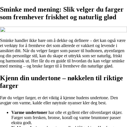
Sminke med mening: Slik velger du farger
som fremhever friskhet og naturlig glød
Sminke handler ikke bare om å dekke og definere – det kan også være
et verktøy for å fremheve det som allerede er vakkert og levende i
ansiktet ditt. Når du velger farger som passer til hudtonen, øyenfargen
og din personlige stil, kan du skape et uttrykk som ser naturlig, friskt
og harmonisk ut. Her får du en guide til hvordan du kan velge sminke
med mening – og bruke farger til å fremheve din naturlige glød.
Kjenn din undertone – nøkkelen til riktige
farger
Før du velger farger, er det viktig å kjenne hudens undertone. Den
avgjør om varme, kalde eller nøytrale nyanser kler deg best.
Varme undertoner
har ofte et gyllent eller olivenfarget skjær.
Farger som fersken, bronse, korall og varme bruntoner passer
ekstra godt.