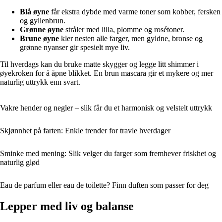
Blå øyne
får ekstra dybde med varme toner som kobber, fersken
og gyllenbrun.
Grønne øyne
stråler med lilla, plomme og rosétoner.
Brune øyne
kler nesten alle farger, men gyldne, bronse og
grønne nyanser gir spesielt mye liv.
Til hverdags kan du bruke matte skygger og legge litt shimmer i
øyekroken for å åpne blikket. En brun mascara gir et mykere og mer
naturlig uttrykk enn svart.
Vakre hender og negler – slik får du et harmonisk og velstelt uttrykk
Skjønnhet på farten: Enkle trender for travle hverdager
Sminke med mening: Slik velger du farger som fremhever friskhet og
naturlig glød
Eau de parfum eller eau de toilette? Finn duften som passer for deg
Lepper med liv og balanse