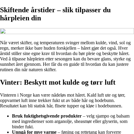
Skiftende årstider – slik tilpasser du
hårpleien din
Når været skifter, og temperaturen svinger mellom kulde, vind, sol og
regn, merker ikke bare huden forskjellen – håret gjør det også. Hver
årstid stiller sine egne krav til hvordan du bør pleie og beskytte håret.
Ved å tilpasse hårpleien etter sesongen kan du bevare glans, styrke og
sunnhet året gjennom. Her får du en guide til hvordan du kan justere
rutinen din når naturen skifter.
Vinter: Beskytt mot kulde og tørr luft
Vinteren i Norge kan være nådeløs mot håret. Kald luft ute og tørr,
oppvarmet luft inne trekker fukt ut av både hår og hodebunn.
Resultatet kan bli statisk hår, flisete tupper og kløe i hodebunnen.
Bruk fuktighetsgivende produkter
– velg sjampo og balsam
med ingredienser som arganolje, sheasmør eller glyserin, som
binder fukt.
Unngå for mye varme
– føning og rettetang kan forverre