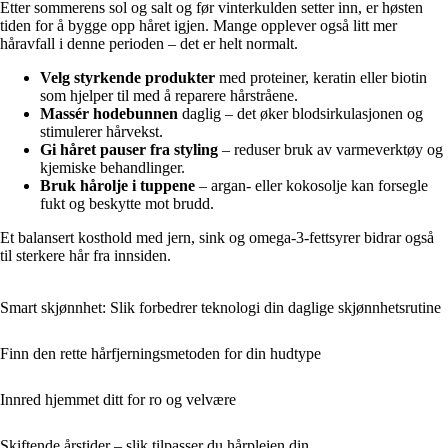
Etter sommerens sol og salt og før vinterkulden setter inn, er høsten
tiden for å bygge opp håret igjen. Mange opplever også litt mer
håravfall i denne perioden – det er helt normalt.
Velg styrkende produkter
med proteiner, keratin eller biotin
som hjelper til med å reparere hårstråene.
Massér hodebunnen
daglig – det øker blodsirkulasjonen og
stimulerer hårvekst.
Gi håret pauser fra styling
– reduser bruk av varmeverktøy og
kjemiske behandlinger.
Bruk hårolje i tuppene
– argan- eller kokosolje kan forsegle
fukt og beskytte mot brudd.
Et balansert kosthold med jern, sink og omega-3-fettsyrer bidrar også
til sterkere hår fra innsiden.
Smart skjønnhet: Slik forbedrer teknologi din daglige skjønnhetsrutine
Finn den rette hårfjerningsmetoden for din hudtype
Innred hjemmet ditt for ro og velvære
Skiftende årstider – slik tilpasser du hårpleien din