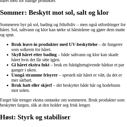
håret med for mange produkter.
Sommer: Beskytt mot sol, salt og klor
Sommeren byr på sol, bading og friluftsliv – men også utfordringer for
håret. Sol, saltvann og klor kan tørke ut hårstråene og gjøre dem matte
og sprø.
Bruk leave-in produkter med UV-beskyttelse
– de fungerer
som solkrem for håret.
Skyll håret etter bading
– både saltvann og klor kan skade
håret hvis det får sitte igjen.
Gi håret ekstra fukt
– bruk en fuktighetsgivende hårkur et par
ganger i uken.
Unngå stramme frisyrer
– spesielt når håret er vått, da det er
mer sårbart.
Bruk hatt eller skjerf
– det beskytter både hår og hodebunn
mot solen.
Farget hår trenger ekstra omtanke om sommeren. Bruk produkter som
beskytter fargen, slik at den holder seg frisk lenger.
Høst: Styrk og stabiliser