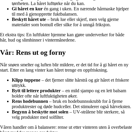
tørrheten. La håret lufttørke når du kan.
Gi håret en kur
én gang i uken. En nærende hårmaske hjelper
til med å gjenopprette fuktbalansen.
Beskytt håret ute
– bruk lue eller skjerf, men velg gjerne
materialer som bomull eller silke for å unngå friksjon.
Et ekstra tips: En luftfukter hjemme kan gjøre underverker for både
hår, hud og slimhinner i vintermånedene.
Vår: Rens ut og forny
Når snøen smelter og luften blir mildere, er det tid for å gi håret en ny
start. Etter en lang vinter kan håret trenge en oppfriskning.
Klipp tuppene
– det fjerner slitte hårstrå og gir håret et friskere
uttrykk.
Bytt til lettere produkter
– en mild sjampo og en lett balsam
holder ofte når luftfuktigheten øker.
Rens hodebunnen
– bruk en hodebunnsskrubb for å fjerne
produktrester og døde hudceller. Det stimulerer også hårveksten.
Begynn å beskytte mot solen
– UV-strålene blir sterkere, så
velg produkter med solfilter.
Våren handler om å balansere: rense ut etter vinteren uten å overbelaste